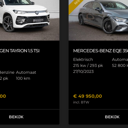
GEN
TAYRON
1.5 TSI
MERCEDES-BENZ
EQE 35
Elektrisch
Automa
215 kw / 293 pk
52 800
27/10/2023
Benzine
Automaat
2 pk
100 km
,00
€
49 950,00
incl. BTW
BEKIJK
BEKIJK