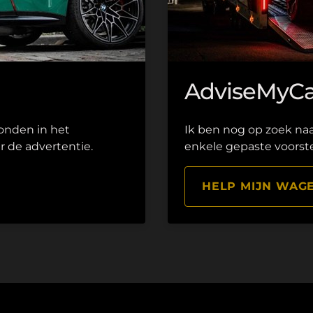
AdviseMyCa
onden in het
Ik ben nog op zoek na
r de advertentie.
enkele gepaste voorste
HELP MIJN WAG