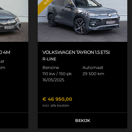
0
4M
VOLKSWAGEN
TAYRON
1.5 ETSI
R-LINE
at
 km
Benzine
Automaat
110 kw / 150 pk
29 500 km
16/05/2025
€
46 950,00
incl. alle kosten
BEKIJK