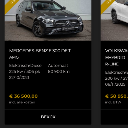
MERCEDES-BENZ
E 300
DE T
VOLKSWA
AMG
EHYBRID
R-LINE
Elektrisch/Diesel
Automaat
225 kw / 306 pk
80 900 km
Elektrisch/
22/10/2021
200 kw / 27
06/11/2025
€
36 500,00
€
58 950
incl. alle kosten
incl. BTW
BEKIJK